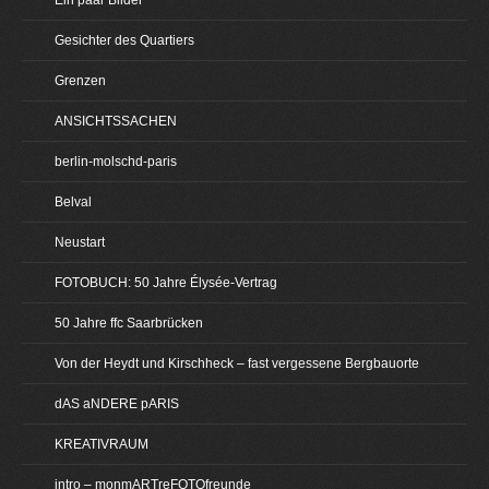
Gesichter des Quartiers
Grenzen
ANSICHTSSACHEN
berlin-molschd-paris
Belval
Neustart
FOTOBUCH: 50 Jahre Élysée-Vertrag
50 Jahre ffc Saarbrücken
Von der Heydt und Kirschheck – fast vergessene Bergbauorte
dAS aNDERE pARIS
KREATIVRAUM
intro – monmARTreFOTOfreunde