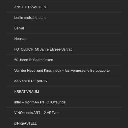
ANSICHTSSACHEN
berlin-molschd-paris
Belval
Neustart
FOTOBUCH: 50 Jahre Élysée-Vertrag
50 Jahre ffc Saarbrücken
Von der Heydt und Kirschheck – fast vergessene Bergbauorte
dAS aNDERE pARIS
KREATIVRAUM
intro – monmARTreFOTOfreunde
VINO meets ART – 2.ARTvent
pINKpASTELL