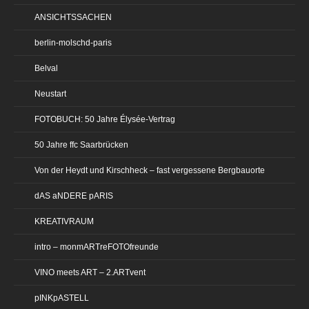
ANSICHTSSACHEN
berlin-molschd-paris
Belval
Neustart
FOTOBUCH: 50 Jahre Élysée-Vertrag
50 Jahre ffc Saarbrücken
Von der Heydt und Kirschheck – fast vergessene Bergbauorte
dAS aNDERE pARIS
KREATIVRAUM
intro – monmARTreFOTOfreunde
VINO meets ART – 2.ARTvent
pINKpASTELL