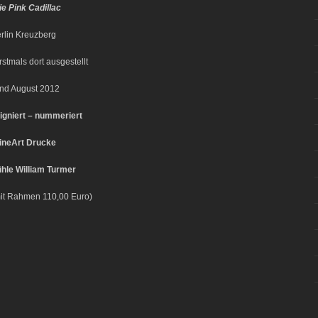
ie Pink Cadillac
erlin Kreuzberg
erstmals dort ausgestellt
und August 2012
 signiert – nummeriert
ineArt Drucke
le William Turmer
mit Rahmen 110,00 Euro)